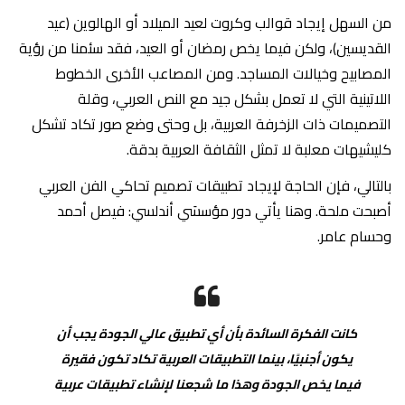
من السهل إيجاد قوالب وكروت لعيد الميلاد أو الهالوين (عيد
القديسين)، ولكن فيما يخص رمضان أو العيد، فقد سئمنا من رؤية
المصابيح وخيالات المساجد. ومن المصاعب الأخرى الخطوط
اللاتينية التي لا تعمل بشكل جيد مع النص العربي، وقلة
التصميمات ذات الزخرفة العربية، بل وحتى وضع صور تكاد تشكل
كليشيهات معلبة لا تمثل الثقافة العربية بدقة.
بالتالي، فإن الحاجة لإيجاد تطبيقات تصميم تحاكي الفن العربي
أصبحت ملحة. وهنا يأتي دور مؤسسَي أندلسي: فيصل أحمد
وحسام عامر.
كانت الفكرة السائدة بأن أي تطبيق عالي الجودة يجب أن
يكون أجنبيًا، بينما التطبيقات العربية تكاد تكون فقيرة
فيما يخص الجودة وهذا ما شجعنا لإنشاء تطبيقات عربية