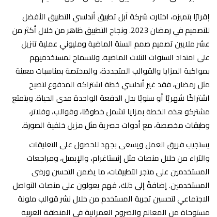
إقرارًا بتميزه، اختارت شركة آبل تطبيق أندلسي التطبيق الأفضل
للتصميم في رمضان 2023. ونجاح التطبيق ظاهر من خلال أكثر من
عشر ملايين تصميم صمم السنة الماضية ومليوني عملية تنزيل
على امتداد السنوات الثلاث الماضية. وللسماح لمستخدميهم
بمواكبة المزايا والقوالب المتجددة، والمختصة بمناسبات معينة
مثل رمضان، فقد غير أندلسي خطة اشتراكه المدفوع لتصبح
اشتراكًا شهريًا أو سنويًا بدل الدفعة الواحدة مدى الحياة. ويتمتع
مشتركو هذه الخطة بمزايا تشمل خطوطًا، وقوالب، وفلاتر،
وطبقات مخصصة، مع أدوات حصرية مثل مزيل خلفية الصورة.
يستجيب فريق العمل ويسعى بجهد للحصول على التعليقات
والآراء من خلال منصات مثل إنستاغرام، والإيميل، ومراجعات
المستخدمين على متجر التطبيقات، ما يضمن التحسن ورضى
المستخدمين. إضافةً إلى ذلك، فهم يعولون على منصات التواصل
الاجتماعي لتحسين تجربة المستخدم من خلال نشر قوالب ملونة
مستوحاة من المعالم والصروح العمرانية في المنطقة العربية