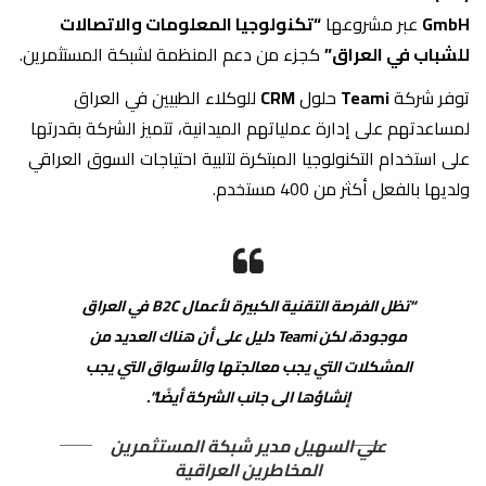
GmbH
عبر مشروعها
“تكنولوجيا المعلومات والاتصالات
للشباب في العراق”
كجزء من دعم المنظمة لشبكة المستثمرين.
توفر شركة
Teami
حلول
CRM
للوكلاء الطبيين في العراق
لمساعدتهم على إدارة عملياتهم الميدانية، تتميز الشركة بقدرتها
على استخدام التكنولوجيا المبتكرة لتلبية احتياجات السوق العراقي
ولديها بالفعل أكثر من 400 مستخدم.
“تظل الفرصة التقنية الكبيرة لأعمال B2C في العراق
موجودة، لكن Teami دليل على أن هناك العديد من
المشكلات التي يجب معالجتها والأسواق التي يجب
إنشاؤها الى جانب الشركة أيضًا”.
علي السهيل مدير شبكة المستثمرين
المخاطرين العراقية