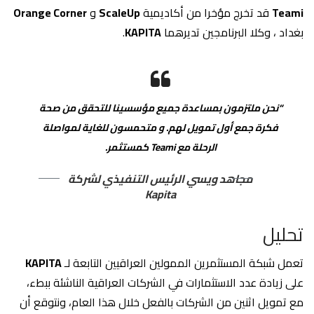
Teami
قد تخرج مؤخرا من أكاديمية
ScaleUp
و
Orange Corner
بغداد ، وكلا البرنامجين تديرهما
KAPITA
.
“نحن ملتزمون بمساعدة جميع مؤسسينا للتحقق من صحة
فكرة جمع أول تمويل لهم. و متحمسون للغاية لمواصلة
الرحلة مع Teami كمستثمر.
مجاهد ويسي الرئيس التنفيذي لشركة
Kapita
تحليل
تعمل شبكة المستثمرين الممولين العراقيين التابعة لـ
KAPITA
على زيادة عدد الاستثمارات في الشركات العراقية الناشئة ببطء،
مع تمويل اثنين من الشركات بالفعل خلال هذا العام، ونتوقع أن