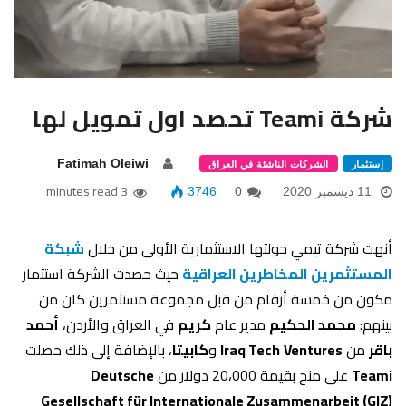
شركة Teami تحصد اول تمويل لها
Fatimah Oleiwi
إستثمار
الشركات الناشئة في العراق
3 minutes read
11 ديسمبر 2020
0
3746
أنهت شركة تيمي جولتها الاستثمارية الأولى من خلال
شبكة
المستثمرين المخاطرين العراقية
حيث حصدت الشركة استثمار
مكون من خمسة أرقام من قبل مجموعة مستثمرين كان من
بينهم:
محمد الحكيم
مدير عام
كريم
في العراق والأردن،
أحمد
باقر
من
Ventures
Iraq Tech
و
كابيتا
، بالإضافة إلى ذلك حصلت
Teami
على منح بقيمة 20،000 دولار من
Deutsche
Gesellschaft für Internationale Zusammenarbeit (GIZ)