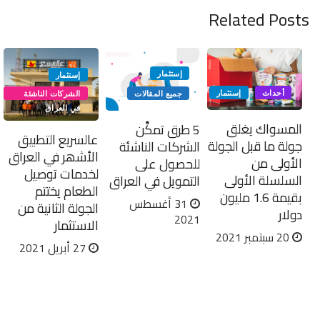
Related Posts
إستثمار
إستثمار
أحداث
إستثمار
جميع المقالات
الشركات الناشئة
في العراق
المسواك يغلق
5 طرق تمكِّن
عالسریع التطبیق
جولة ما قبل الجولة
الشركات الناشئة
الأشھر في العراق
الأولى من
للحصول على
لخدمات توصیل
السلسلة الأولى
التمويل في العراق
الطعام یختتم
بقيمة 1.6 مليون
31 أغسطس
الجولة الثانیة من
دولار
2021
الاستثمار
20 سبتمبر 2021
27 أبريل 2021