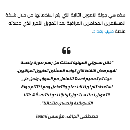
هذه هي جولة التمويل الثانية التي يتم استكمالها من خلال شبكة
المستثمرين المخاطرين العراقية بعد التمويل الأخير الذي حصدته
منصة
طبيب بغداد
.
“خلال مسيرتي المهنية تمكنت من رسم صورة واضحة
لفهم بعض النقاط التي تواجه الممثلين الطبيين العراقيين.
حيث تم تصميم Teami للتعامل مع السوق، ونحن على
استعداد تام لهذا الاندماج والتعامل ومع اختتام جولة
التمويل لدينا سيتحول تركيزنا نحو تكثيف أنشطتنا
التسويقية وتحسين منتجاتنا “.
مصطفى الجاف، مؤسس Teami