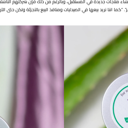
شاء منتجات جديدة في المستقبل، وبالرغم من ذلك فإن شركتهم الناشئة
ر”. “كما اننا نريد بيعها في الصيدليات ومنافذ البيع بالتجزئة ولكن حتى الآ