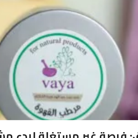
ق: فرصة غير مستغلة لبدء م