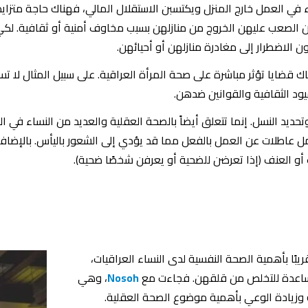
النساء في العمل خارج المنزل ويكتسبن الاستقلال المالي، فهناك حاجة مت
ن الصعب عليهن الخروج من منازلهن بسبب مخاوف أمنية أو ثقافية. لكي ت
 الاضطرار إلى مغادرة منازلهن أو أحيائهن.
ك قضايا تؤثر مباشرة على صحة المرأة العراقية. على سبيل المثال لا ت
ود الثقافية والقوانين ضدهن.
يد النسل. إنما تتعلق أيضاً بالصحة العقلية والعديد من النساء في ا
 عمل عاطلات عن العمل بالفعل مما قد يؤدي إلى الشعور باليأس. بالإضا
أو العنف (إذا تعرضن للضحية أو يعرفن شخصًا ضحية).
ريبًا بأهمية الصحة النفسية لدى النساء العراقيات،
ساعدة للتخلص من قلقهن. فجاءت مع
Nosoh
، وهي
وزيادة الوعي بأهمية موضوع الصحة العقلية.