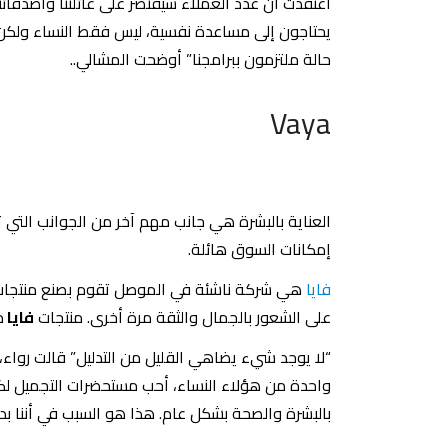
اعتقدت أن عدد العملاء سيقتصر على عائلتنا وأصدقائ
حالة ملتزمون ببرامجنا” أوضحت المشالي..
Vaya
العناية بالبشرة هي جانب مهم آخر من الجوانب التي 
إمكانات السوق هائلة.
فايا
هي شركة ناشئة في الموصل تقوم بصنع منتجات طبيعية 100٪ للعناية بالبشرة للنساء، تأسست الشرك
على الشعور بالجمال والثقة مرة أخرى. منتجات
فايا
م
“لا يوجد شيء يضاهي القليل من التدليل” قالت روا
واحدة من هؤلاء النساء، أحب مستحضرات التجميل لكن 
بالبشرة والصحة بشكل عام. هذا هو السبب في أننا بدأ