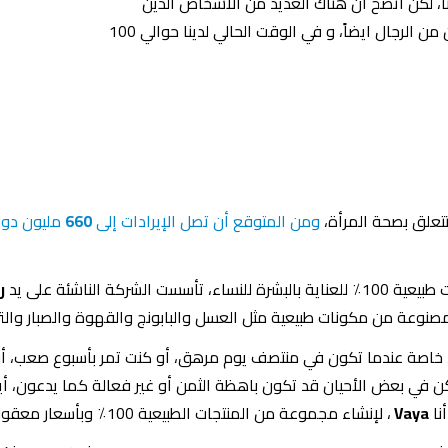
نا، لكن اتضح أن هناك العديد من الأشخاص الذين
يحتاجون إلى مساعدة نفسية، ليس فقط النساء ولكن من الرجال ايضاً، و في الوقت الحالي لدينا حوالي 100
تتعلق بصحة المرأة،
ومن المتوقع أن تصل الإيرادات إلى
660
مليون دولار بحل
ة الناشئة على يد
ر
صنوعة من مكونات طبيعية مثل العسل والبابونج والقهوة والصبار والت
ء، خاصة عندما تكون في منتصف يوم مرهق، أو كنت تمر بأسبوع صعب، 
في بعض الأحيان قد تكون باهظة الثمن أو غير فعالة كما يدعون، أيضًا 
نا
Vaya
، لإنشاء مجموعة من المنتجات الطبيعية 100٪ وبأسعار معقولة وفعالة – حتى يشعر الجميع بالجمال مرة أخرى. “