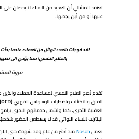
تعتقد المشالي أن العديد من النساء لا يحصلن على ا
عليها أو من أين يجدنها.
لقد فوجئت بالعدد الهائل من العملاء عندما بدأت ن
بالعلاج النفسي؛ مما يؤدي الى تضيي
مروة المش
تقدم نُصح العلاج النفسي لمساعدة العملاء والذي
القلق والاكتئاب واضطراب الوسواس القهري
(OCD)
العقلية الأخرى، كما وتشمل خدماتهم الاخرى برامج ال
الإنترنت للنساء اللواتي قد لا يستطعن الحضور شخصيً
تعمل
Nosoh
منذ أكثر من عام وقد شهدت حتى الآن ز