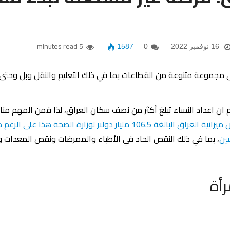
5 minutes read
16 نوفمبر 2022
0
1587
ى مجموعة متنوعة من القطاعات بما في ذلك التعليم والنقل وبل وحتى 
 ان اعداد النساء تبلغ أكثر من نصف سكان العراق، لذا فمن المهم مناق
ففي عام 2019 مثلا خصصت الحكومة 2.5٪ فقط من ميزانية العراق البالغة 106.5
ين
، بما في ذلك النقص الحاد في الأطباء والممرضات ونقص المعدات
أة