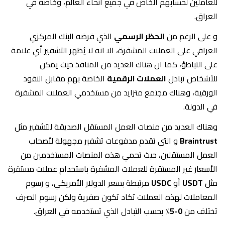
للعاملين لحسابهم الخاص في جميع أنحاء العالم، وخاصة في
العراق.
و على الرغم من
الحظر الرسمي
الذي فرضه البنك المركزي
العراقي على العملات المشفرة، الا انه لا يُظهر التشفير أي علامة
على التباطؤ، كما ان هناك العديد من المنافذ حيث يمكن
للأشخاص تبادل
العملات الرقمية
الخاصة بهم مقابل النقود
الورقية، وهناك مجتمع متزايد من مستخدمي العملات المشفرة
في الدولة.
وهناك العديد من منصات العمل المستقل الصديقة للتشفير مثل
Braintrust
و التي تقدم مدفوعات تشفير مجهولة لأصحاب
العمل المستقلين، حيث تحمي هذه المنصات المستخدمين من
الأسعار غير المستقرة للعملات المشفرة باستخدام عملات مستقرة
مثل
USDT
أو
USDC
مرتبطة بسعر الدولار الأمريكي، و رسوم
المعاملات لهذه العملات تكاد تكون صفرية ولكن رسوم الصرف
تختلف من
0-5٪
بحسب التبادل الذي تستخدمه في العراق.