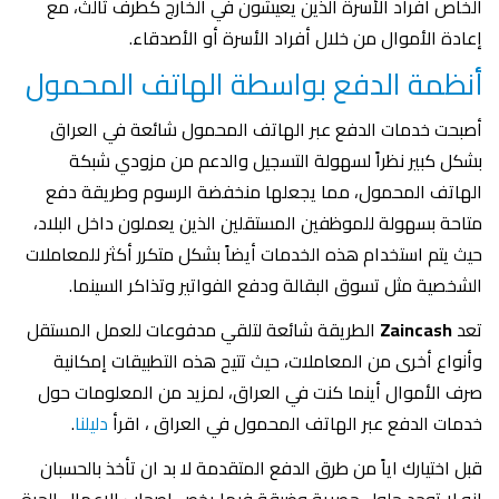
الخاص أفراد الأسرة الذين يعيشون في الخارج كطرف ثالث، مع
إعادة الأموال من خلال أفراد الأسرة أو الأصدقاء.
أنظمة الدفع بواسطة الهاتف المحمول
أصبحت خدمات الدفع عبر الهاتف المحمول شائعة في العراق
بشكل كبير نظراً لسهولة التسجيل والدعم من مزودي شبكة
الهاتف المحمول، مما يجعلها منخفضة الرسوم وطريقة دفع
متاحة بسهولة للموظفين المستقلين الذين يعملون داخل البلاد،
حيث يتم استخدام هذه الخدمات أيضاً بشكل متكرر أكثر للمعاملات
الشخصية مثل تسوق البقالة ودفع الفواتير وتذاكر السينما.
تعد
Zaincash
الطريقة شائعة لتلقي مدفوعات للعمل المستقل
وأنواع أخرى من المعاملات، حيث تتيح هذه التطبيقات إمكانية
صرف الأموال أينما كنت في العراق، لمزيد من المعلومات حول
خدمات الدفع عبر الهاتف المحمول في العراق ، اقرأ
دليلنا
.
قبل اختيارك اياً من طرق الدفع المتقدمة لا بد ان تأخذ بالحسبان
انه لا توجد حلول حصرية وضيقة فيما يخص اصحاب الاعمال الحرة