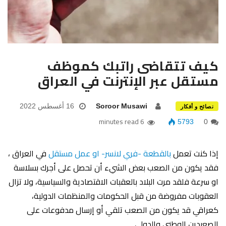
كيف تتقاضى راتبك كموظف
مستقل عبر الإنترنت في العراق
Soroor Musawi
16 أغسطس 2022
نصائح و أفكار
6 minutes read
5793
0
إذا كنت تعمل
بالقطعة -فري لانسر- او عمل مستقل
في العراق ،
فقد يكون من الصعب بعض الشيء أن تحصل على أجرك بسلاسة
او سرعة فلقد مرت البلاد بالعقبات الاقتصادية والسياسية، ولا تزال
العقوبات مفروضة من قبل الحكومات والمنظمات الدولية،
كعراقي قد يكون من الصعب تلقي أو إرسال مدفوعات على
الصعيدين الوطني والدولي.