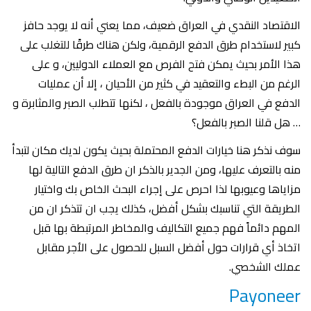
الاقتصاد النقدي في العراق ضعيف، مما يعني أنه لا يوجد حافز
كبير لاستخدام طرق الدفع الرقمية، ولكن هناك طرقًا للتغلب على
هذا الأمر بحيث يمكن فتح الفرص مع العملاء الدوليين، و على
الرغم من البطء والتعقيد في كثير من الأحيان ، إلا أن عمليات
الدفع في العراق موجودة بالفعل ، لكنها تتطلب الصبر والمثابرة و
… هل قلنا الصبر بالفعل؟
سوف نذكر هنا خيارات الدفع المحتملة بحيث يكون لديك مكان لتبدأ
منه بالتعرف عليها، ومن الجدير بالذكر ان طرق الدفع التالية لها
مزاياها وعيوبها لذا احرص على إجراء البحث الخاص بك واختيار
الطريقة التي تناسبك بشكل أفضل، كذلك يجب ان تتذكر ان من
المهم دائماً فهم جميع التكاليف والمخاطر المرتبطة بها قبل
اتخاذ أي قرارات حول أفضل السبل للحصول على الأجر مقابل
عملك الشخصي.
Payoneer