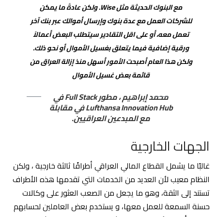
مع البنوك الحديثة مثل Wise. ولكن عادةً ما يمكن
للشركات العمل مع عدة بنوك وإرسال أموالك عبر بنك آخر
تعمل معه، أو على اقل التقادير سيتطلب البعض أعمالاً
ورقية إضافية فيما يتعلق بغسيل الأموال أو نحو ذلك.
ولكن هذا العام أصبحت الأمور أسهل منذ إزالة العراق من
قائمة بعض غسيل الأموال
محمد إبراهيم ، مطور Full Stack في
Lufthansa Innovation Hub في مقابلة
مع المبدعين العراقيين.
الجهات الخارجية
غالبًا ما يشمل القطاع المالي العراقي أطرافًا ثالثة خارجية ، ولكن
النظام معيب لأن العديد من الخدمات التي تقدمها هذه الأطراف
تستند إلى الثقة، وهو ما يجعل من الصعب العثور على وكالات
حسنة السمعة للعمل معها، و يستخدم بعض العاملين لحسابهم