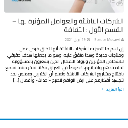
الشركات الناشئة والعوامل المؤثرة بها –
القسم الأول : الثقافة
Soroor Musawi
29 أبريل 2021
إن اهم ما تتميز به الشركات الناشئة أنها تخلق فرص عمل
ومنتجات جديدة وهذا متفقٌ عليه، وهو ما يجعلها هدف حقيقي
للاشخاص المؤثرين ولرواد الاعمال الذين يشعرون بالمسؤولية
تجاه بلدهم واقرانهم، خصوصاً في العراق فكلنا نفخر حينما نسمع
بافتتاح مشاريع الشركات الناشئة ونعلم أن الكثيرين يعملون بجد
لتجسيد أفكارهم على ارض الواقع لتصبح -أحداث- وأفعال […]
اقرأ المزيد