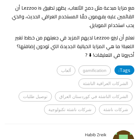
مع مزايا مبدعة مثل دمج الألعاب، يظهر تطبيق Lezzoo is أن
القائمين عليه يفهمون حقًا المستخدم العراقي الحديث، والذي
يحب استخدام الموبايل.
نعلم أن ليزو Lezzoo لديهم المزيد في جعبتهم من خطط تغير
اللعبة! ما هي المزايا الخيالية الجديدة التي تودون إضافتها؟
أخبرونا في التعليقات! ⬇️ ?️
Tags:
gamification
ألعاب
الشركات العراقية الناشئة
الشركات الناشئة في كوردستان العراق
توصيل طلبات
شركات ناشئة
شركات ناشئة تكنولوجية
Habib Zreik