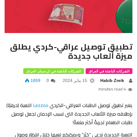
تطبيق توصيل عراقي-كردي يطلق
ميزة ألعاب جديدة
الشركات الناشئة في العراق
الشركات الناشئة في كردستان العراق
Habib Zreik
15 يناير 2024
0
1859
4 minutes read
يغير تطبيق توصيل الطلبات العراقي-الكردي
Lezzoo
اللعبة (حرفيًا)
بإطلاقه ميزة الألعاب الجديدة التي تسبب الإدمان لجعل توصيل
طلبات الطعام تجربةً أكثر متعةً!
اللعبة الجديدة تدعى “جَزَر” ويمكنكم لعبها خلال انتظار وصول