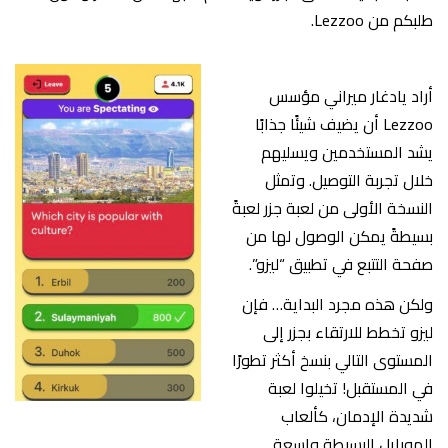
طلبكم من Lezzoo.
أراد يادغار ميراني مؤسس
Lezzoo أن يضيف شيئًا جذابًا
يشد المستخدمين ويسليهم
خلال تجربة التوصيل. وتمثل
النسخة الأولى من لعبة جزر لعبةً
بسيطةً يمكن الوصول لها من
صفحة التتبع في تطبيق “ليزو”.
ولكن هذه مجرد البداية… فإن
ليزو تخطط للارتقاء بجزر إلى
المستوى التالي بنسخ أكثر تطورًا
في المستقبل! تخيلوا لعبة
شديدة الإدمان، كألعاب
الموبايل البسيطة واسعة