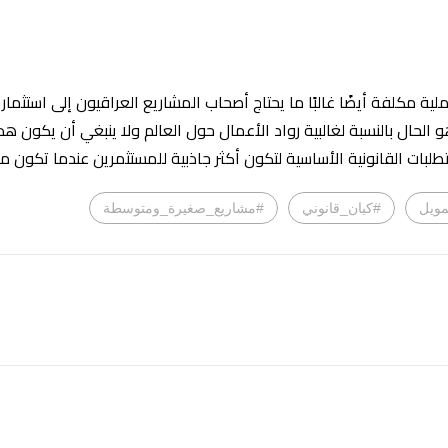
ة مكلفة أيضًا غالبًا ما يحتاج أصحاب المشاريع العراقيون إلى استثمار
لحال بالنسبة لغالبية رواد الأعمال حول العالم ولا ينبغي أن يكون هذا
لبات القانونية الأساسية لتكون أكثر جاذبية للمستثمرين عندما تكون مست
مويل
#كيان_قانوني
#مشاريع_صغيرة_ومتوسطة