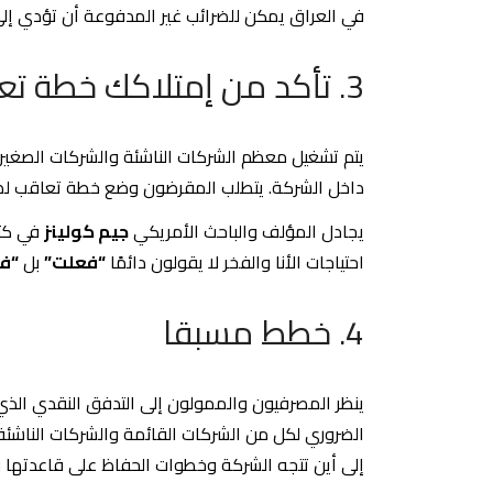
في العراق يمكن للضرائب غير المدفوعة أن تؤدي إلى
3. تأكد من إمتلاكك خطة تعاقب
يتم تشغيل معظم الشركات الناشئة والشركات الصغيرة
داخل الشركة. يتطلب المقرضون وضع خطة تعاقب لضمان
يجادل المؤلف والباحث الأمريكي
جيم كولينز
في كت
احتياجات الأنا والفخر لا يقولون دائمًا
“فعلت”
بل
“فع
4. خطط مسبقا
ينظر المصرفيون والممولون إلى التدفق النقدي الذي
الضروري لكل من الشركات القائمة والشركات الناشئة 
إلى أين تتجه الشركة وخطوات الحفاظ على قاعدتها وت