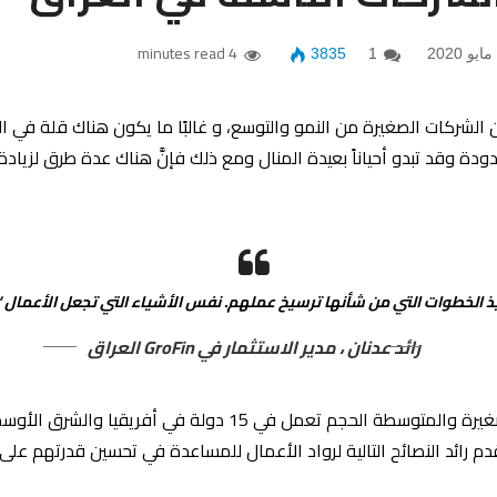
4 minutes read
3835
1
الشركات الصغيرة من النمو والتوسع، و غالبًا ما يكون هناك قلة في ال
ودة وقد تبدو أحياناً بعيدة المنال ومع ذلك فإنَّ هناك عدة طرق لزي
فيذ الخطوات التي من شأنها ترسيخ عملهم. نفس الأشياء التي تجعل الأعمال 
رائد عدنان ، مدير الاستثمار في GroFin العراق
م رائد النصائح التالية لرواد الأعمال للمساعدة في تحسين قدرتهم 