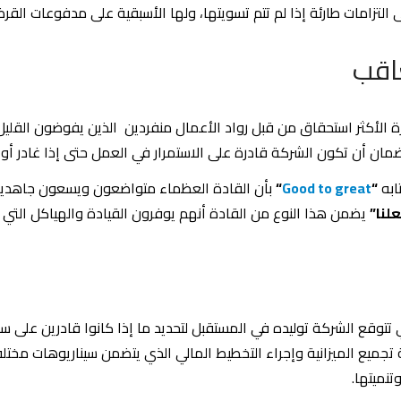
 التزامات طارئة إذا لم تتم تسويتها، ولها الأسبقية على مدفوعات ال
 الأكثر استحقاق من قبل رواد الأعمال منفردين الذين يفوضون القليل 
 أن تكون الشركة قادرة على الاستمرار في العمل حتى إذا غادر أو ت
ابه
“
Good to great
“
بأن القادة العظماء متواضعون ويسعون جاهدين لإ
لنا”
يضمن هذا النوع من القادة أنهم يوفرون القيادة والهياكل الت
 تتوقع الشركة توليده في المستقبل لتحديد ما إذا كانوا قادرين على 
تجميع الميزانية وإجراء التخطيط المالي الذي يتضمن سيناريوهات مختل
نميتها.