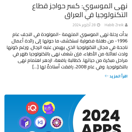
نهى الموسوي: كسر حواجز قطاع
التكنولوجيا في العراق
Habib Zreik
28 أكتوبر 2024
بدأت رحلة نهى الموسوي الملهمة -المولودة في النجف عام
1996- من طفلة فضولية تستكشف ما حولها إلى رائدة أعمال
ناجحة في مجال التكنولوجيا الذي يهيمن عليه الرجال. ورغم كونها
ولدت لعائلة من الأطباء، فإن شغف نهى بالتكنولوجيا ظهر في
مراحل مبكرة من حياتها. كطالبة يافعة، ازدهر اهتمام نهى
بالتكنولوجيا. وفي عام 2008، رافقت أستاذةً لها […]
اقرأ المزيد