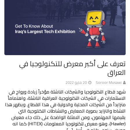
تعرف على أكبر معرض للتكنولوجيا في
العراق
Soroor Musawi
20 مايو 2022
شهد قطاع التكنولوجيا والشركات الناشئة مؤخراً زيادة ورواج في
الاستثمارات في الشركات التكنولوجية العراقية الناشئة، واهتماماً
متزايداً من الشركات المحلية والدولية في هذا القطاع. ويظهر هذا
النشاط والتزايد بصورة المعارض والنشاطات التكنلوجية التي
يقيمها المهتمون، ومن الامثلة الواضحة على ذلك جاء معرض
(Hawler)، وهو معرض لتكنولوجيا المعلومات (HITEX) كما انه