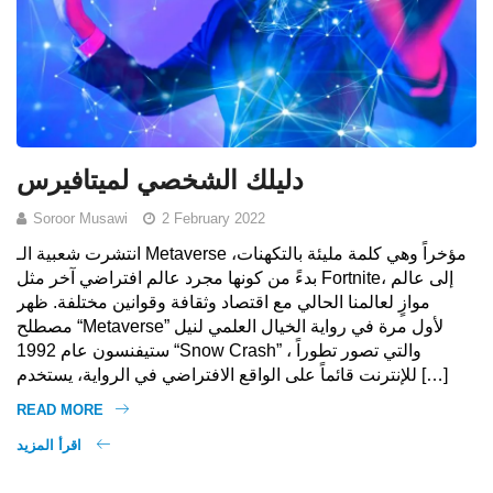
دليلك الشخصي لميتافيرس
Soroor Musawi
2 February 2022
انتشرت شعبية الـ Metaverse مؤخراً وهي كلمة مليئة بالتكهنات،
بدءً من كونها مجرد عالم افتراضي آخر مثل Fortnite، إلى عالم
موازٍ لعالمنا الحالي مع اقتصاد وثقافة وقوانين مختلفة. ظهر
مصطلح “Metaverse” لأول مرة في رواية الخيال العلمي لنيل
ستيفنسون عام 1992 “Snow Crash” ، والتي تصور تطوراً
للإنترنت قائماً على الواقع الافتراضي في الرواية، يستخدم […]
READ MORE
اقرأ المزيد