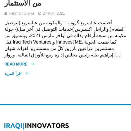
من الاستثمار
Fatimah Oleiwi
27 April 2021
أختتمت عالسریع گروب – والمكونة من عالسریع )لتوصیل
الطعام( والزاجل اكسبرس )خدمات التوصیل في آخر میل(- جولة
مكونة من سبعة أرقام وذلك في أواخر مارس 2021، وبتنسیق من
قبل Iraq Tech Ventures و Innovest ME، كما ضمت الجولة
مستثمرین عراقیین بارزین كلٌ من مستشارو الفرات شوان
إبراھیم طـه رئیس مجلس إدارة ربیع للأوراق المالیة، ورواز […]
READ MORE
اقرأ المزيد