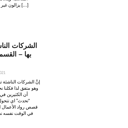
يزالون غير سائدين. وبالصورة التي نراها فإن […]
الشركات الناش
بها – القس
021
إنَّ الشركات الناشئة
وهو متفق لذا فكلنا 
أن الكثيرين في 
“تحدث” اي تتحول
قصص رواد الأعمال الع
في الوقت نفسه نجد