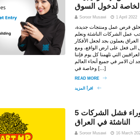
لخاصة لدخول السوق
Soroor Musawi
1 April 2022
 تخلق فرص عمل ومنتجات جديدة،
نحب عمل الشركات الناشئة ونعلم
العراق يعملون بجد لجعل الأفكار
 الى فعل على ارض الواقع، ومع
راقيين التي تلهمنا كل يوم فإننا
 ان الامر في جميع أنحاء العالم
وخاصة في […]
READ MORE
اقرأ المزيد
5 أسباب أخرى وراء فشل الشركات
الناشئة في العراق
Soroor Musawi
16 March 20