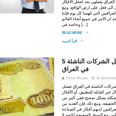
العراق يعملون بجد لجعل الأفكار
 الى فعل على ارض الواقع، ومع
راقيين التي تلهمنا كل يوم فإننا
 ان الامر في جميع أنحاء العالم
وخاصة في […]
READ MORE
اقرأ المزيد
5 أسباب لفشل الشركات الناشئة
في العراق
Soroor Musawi
16 December
الشركات الناشئة في العراق تفشل
 غير القابلة للتطبيق، أو الأفكار
لمشكلة بشكل صحيح ففي كثير من
الحقيقة، ومع ذلك فإن العديد من
راقيين لديهم أفكار في الصناعة
لون مع السوق الصحيحة لكنهم لا