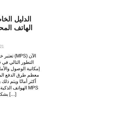
الدليل الخ
الهاتف الم
21
تعتبر خدم
التطور التالي في 
إمكانية الوصول والأم
معظم طرق الدفع الم
أكثر أمانًا ويتم ذلك
الهواتف الذكية ف
بشكل طبيعي وأصبحت تدريجياً منصة […]